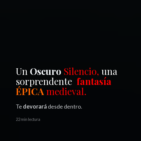
Un
Oscuro
Silencio,
una
sorprendente
fantasía
ÉPICA
medieval.
Te
devorará
desde dentro.
22 min lectura